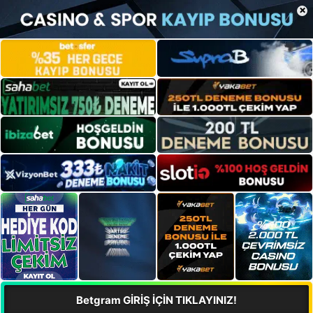
×
Betgram GİRİŞ İÇİN TIKLAYINIZ!