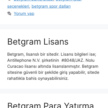
seçenekleri
,
betgram spor dalları
Yorum yap
Betgram Lisans
Betgram, lisanslı bir sitedir. Lisans bilgileri ise;
Antillephone N.V. şirketinin #8048/JAZ. Nolu
Curacao lisansı altında lisanslanmıştır. Betgram
sitesine güvenli bir şekilde giriş yapabilir, sitede
rahatlıkla bahis oynayabilirsiniz.
Betgram Para Yatırma