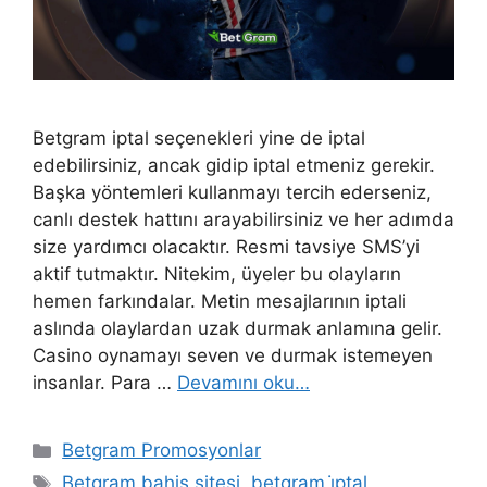
Betgram iptal seçenekleri yine de iptal
edebilirsiniz, ancak gidip iptal etmeniz gerekir.
Başka yöntemleri kullanmayı tercih ederseniz,
canlı destek hattını arayabilirsiniz ve her adımda
size yardımcı olacaktır. Resmi tavsiye SMS’yi
aktif tutmaktır. Nitekim, üyeler bu olayların
hemen farkındalar. Metin mesajlarının iptali
aslında olaylardan uzak durmak anlamına gelir.
Casino oynamayı seven ve durmak istemeyen
insanlar. Para …
Devamını oku…
Kategoriler
Betgram Promosyonlar
Etiketler
Betgram bahis sitesi
,
betgram i̇ptal