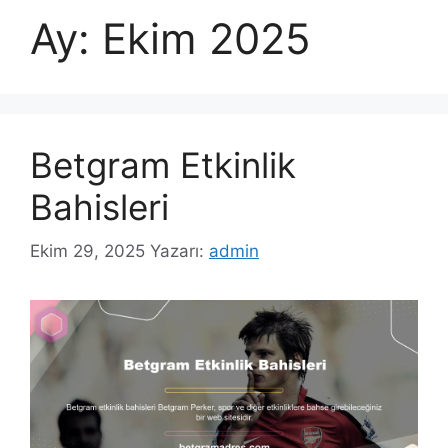
Ay:
Ekim 2025
Betgram Etkinlik
Bahisleri
Ekim 29, 2025
Yazarı:
admin