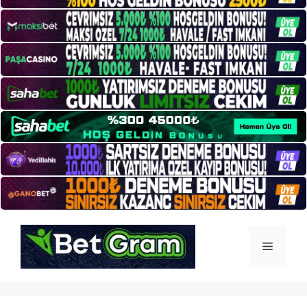
İçeriğe
atla
Menü