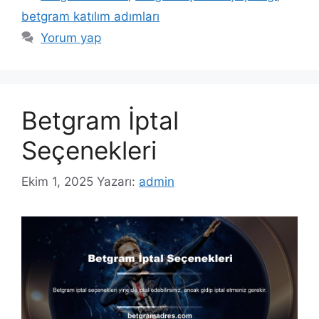
betgram katılım adımları
Yorum yap
Betgram İptal
Seçenekleri
Ekim 1, 2025
Yazarı:
admin