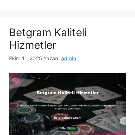
Betgram Kaliteli
Hizmetler
Ekim 11, 2025
Yazarı:
admin