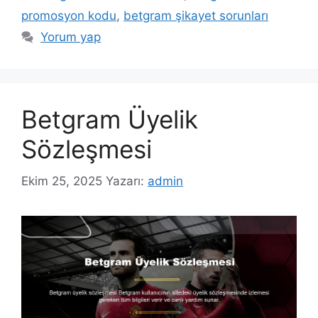
promosyon kodu
,
betgram şikayet sorunları
Yorum yap
Betgram Üyelik
Sözleşmesi
Ekim 25, 2025
Yazarı:
admin