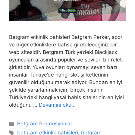
Betgram etkinlik bahisleri Betgram Perker, spor
ve diğer etkinliklere bahse girebileceğiniz bir
web sitesidir. Betgram Türkiye’deki Blackjack
oyuncuları arasında popüler ve sevilen bir rulet
şirketidir. Yuva oyunları oynamayı seven bazı
insanlar Türkiye’de hangi slot şirketlerinin
güvenilir olduğunu merak ediyor. Bundan en iyi
şekilde yararlanmak için, birçok insanın
Türkiye’deki hangi yasal bahis sitelerinin en iyisi
olduğunu …
Devamını oku…
Kategoriler
Betgram Promosyonlar
Etiketler
betgram etkinlik bahisleri
,
betgram