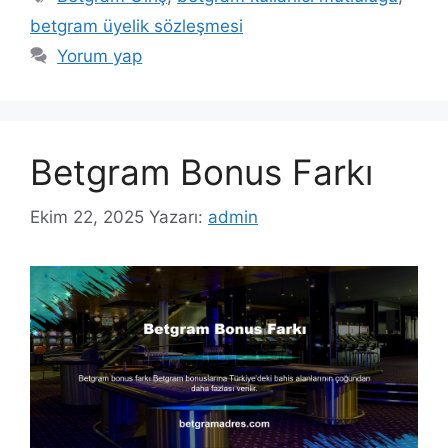
betgram üyelik sözleşmesi
Yorum yap
Betgram Bonus Farkı
Ekim 22, 2025
Yazarı:
admin