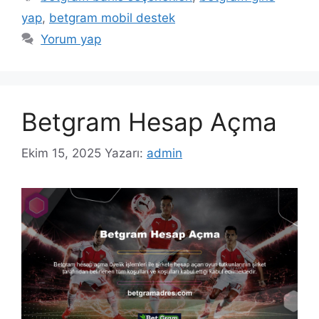
yap
,
betgram mobil destek
Yorum yap
Betgram Hesap Açma
Ekim 15, 2025
Yazarı:
admin