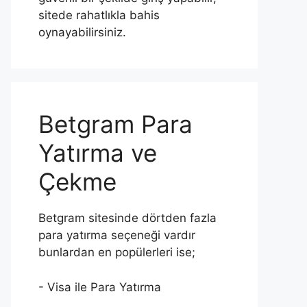
sitede rahatlıkla bahis
oynayabilirsiniz.
Betgram Para
Yatırma ve
Çekme
Betgram sitesinde dörtden fazla
para yatırma seçeneği vardır
bunlardan en popülerleri ise;
- Visa ile Para Yatırma