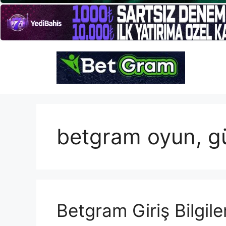
İçeriğe
atla
betgram oyun, g
Betgram Giriş Bilgiler