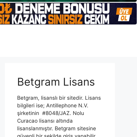
Betgram Lisans
Betgram, lisanslı bir sitedir. Lisans
bilgileri ise; Antillephone N.V.
şirketinin #8048/JAZ. Nolu
Curacao lisansı altında
lisanslanmıştır. Betgram sitesine
güvenli bir şekilde giriş yapabilir,