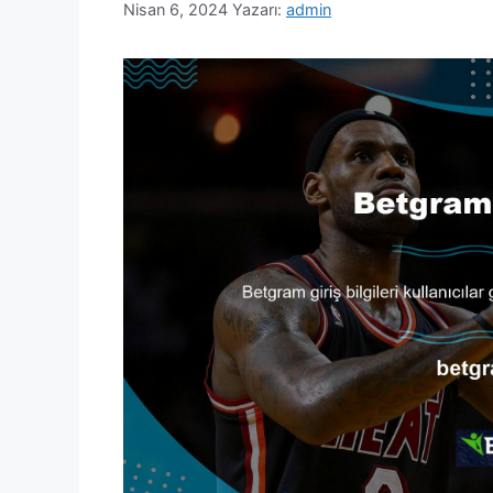
Nisan 6, 2024
Yazarı:
admin