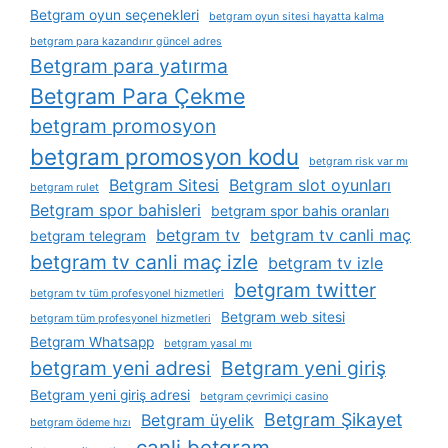
Betgram oyun seçenekleri
betgram oyun sitesi hayatta kalma
betgram para kazandırır güncel adres
Betgram para yatırma
Betgram Para Çekme
betgram promosyon
betgram promosyon kodu
betgram risk var mı
Betgram Sitesi
Betgram slot oyunları
betgram rulet
Betgram spor bahisleri
betgram spor bahis oranları
betgram tv
betgram tv canli maç
betgram telegram
betgram tv canli maç izle
betgram tv izle
betgram twitter
betgram tv tüm profesyonel hizmetleri
Betgram web sitesi
betgram tüm profesyonel hizmetleri
Betgram Whatsapp
betgram yasal mı
betgram yeni adresi
Betgram yeni giriş
Betgram yeni giriş adresi
betgram çevrimiçi casino
Betgram Şikayet
Betgram üyelik
betgram ödeme hızı
canli betgram