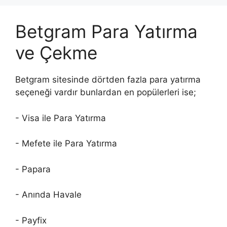
Betgram Para Yatırma
ve Çekme
Betgram sitesinde dörtden fazla para yatırma
seçeneği vardır bunlardan en popülerleri ise;
- Visa ile Para Yatırma
- Mefete ile Para Yatırma
- Papara
- Anında Havale
- Payfix