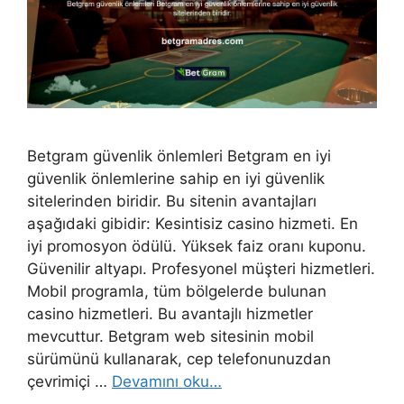
Betgram güvenlik önlemleri Betgram en iyi
güvenlik önlemlerine sahip en iyi güvenlik
sitelerinden biridir. Bu sitenin avantajları
aşağıdaki gibidir: Kesintisiz casino hizmeti. En
iyi promosyon ödülü. Yüksek faiz oranı kuponu.
Güvenilir altyapı. Profesyonel müşteri hizmetleri.
Mobil programla, tüm bölgelerde bulunan
casino hizmetleri. Bu avantajlı hizmetler
mevcuttur. Betgram web sitesinin mobil
sürümünü kullanarak, cep telefonunuzdan
çevrimiçi …
Devamını oku…