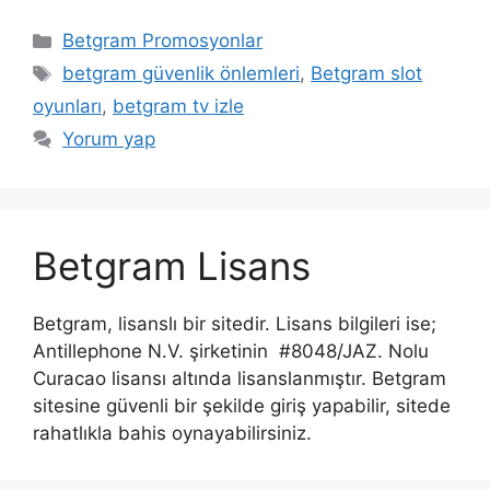
Kategoriler
Betgram Promosyonlar
Etiketler
betgram güvenlik önlemleri
,
Betgram slot
oyunları
,
betgram tv izle
Yorum yap
Betgram Lisans
Betgram, lisanslı bir sitedir. Lisans bilgileri ise;
Antillephone N.V. şirketinin #8048/JAZ. Nolu
Curacao lisansı altında lisanslanmıştır. Betgram
sitesine güvenli bir şekilde giriş yapabilir, sitede
rahatlıkla bahis oynayabilirsiniz.