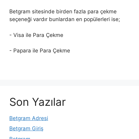
Betgram sitesinde birden fazla para çekme
seçeneği vardır bunlardan en popülerleri ise;
- Visa ile Para Çekme
- Papara ile Para Çekme
Son Yazılar
Betgram Adresi
Betgram Giriş
Betgram