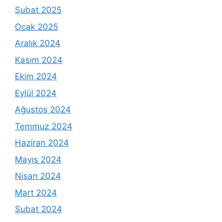
Şubat 2025
Ocak 2025
Aralık 2024
Kasım 2024
Ekim 2024
Eylül 2024
Ağustos 2024
Temmuz 2024
Haziran 2024
Mayıs 2024
Nisan 2024
Mart 2024
Şubat 2024