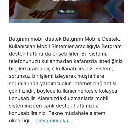
Betgram mobil destek Betgram Mobile Destek.
Kullanıcıları Mobil Sistemler aracılığıyla Betgram
destek hattına da erişebilirler. Bu sistemi,
telefonunuzu kullanmadan kafanızda istediğiniz
bilgileri aramak için kullanabilirsiniz. Sistem,
sorunsuz bir işlemi izleyerek müşterilere
sorunlarında yardımcı olur. İnternet bağlantısı
çok hızlıdır, böylece kullanıcı herkesle kolayca
konuşabilir. Alanınızdaki uzmanlarla mobil
sisteminizden canlı destek hattımızda
konuşabilirsiniz. Tekne müdahale sistemi
olmadığı …
Devamını oku…