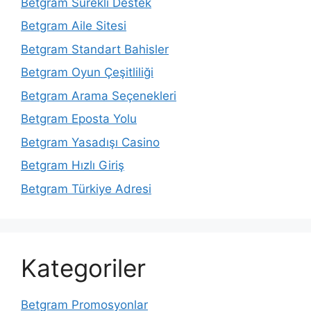
Betgram Sürekli Destek
Betgram Aile Sitesi
Betgram Standart Bahisler
Betgram Oyun Çeşitliliği
Betgram Arama Seçenekleri
Betgram Eposta Yolu
Betgram Yasadışı Casino
Betgram Hızlı Giriş
Betgram Türkiye Adresi
Kategoriler
Betgram Promosyonlar