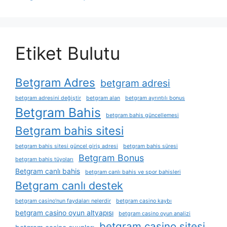
Etiket Bulutu
Betgram Adres
betgram adresi
betgram adresini değiştir
betgram alan
betgram ayrıntılı bonus
Betgram Bahis
betgram bahis güncellemesi
Betgram bahis sitesi
betgram bahis sitesi güncel giriş adresi
betgram bahis süresi
Betgram Bonus
betgram bahis tüyoları
Betgram canlı bahis
betgram canlı bahis ve spor bahisleri
Betgram canlı destek
betgram casino'nun faydaları nelerdir
betgram casino kaybı
betgram casino oyun altyapısı
betgram casino oyun analizi
betgram casino sitesi