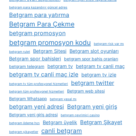
betgram para kazandırır güncel adres
Betgram para yatırma
Betgram Para Çekme
betgram promosyon
betgram promosyon kodu
betgram risk var mı
Betgram Sitesi
Betgram slot oyunları
betgram rulet
Betgram spor bahisleri
betgram spor bahis oranları
betgram tv
betgram tv canli maç
betgram telegram
betgram tv canli maç izle
betgram tv izle
betgram twitter
betgram tv tüm profesyonel hizmetleri
Betgram web sitesi
betgram tüm profesyonel hizmetleri
Betgram Whatsapp
betgram yasal mı
betgram yeni adresi
Betgram yeni giriş
Betgram yeni giriş adresi
betgram çevrimiçi casino
Betgram Şikayet
Betgram üyelik
betgram ödeme hızı
canli betgram
betgram şikayetler