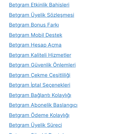
Betgram Etkinlik Bahisleri
Betgram Üyelik Sözleşmesi
Betgram Bonus Farkı
Betgram Mobil Destek
Betgram Hesap Açma
Betgram Kaliteli Hizmetler
Betgram Güvenlik Önlemleri
Betgram Çekme Çeşitliliği
Betgram İptal Seçenekleri
Betgram Bağlantı Kolaylığı
Betgram Abonelik Başlangıcı
Betgram Ödeme Kolaylığı
Betgram Üyelik Süreci