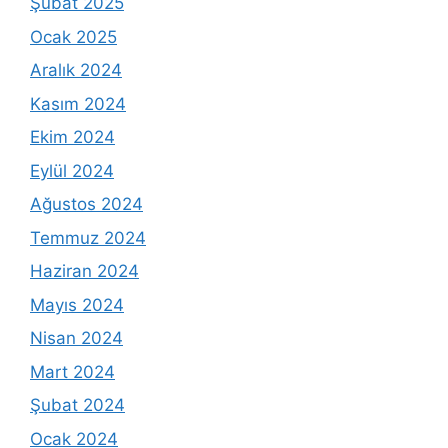
Şubat 2025
Ocak 2025
Aralık 2024
Kasım 2024
Ekim 2024
Eylül 2024
Ağustos 2024
Temmuz 2024
Haziran 2024
Mayıs 2024
Nisan 2024
Mart 2024
Şubat 2024
Ocak 2024