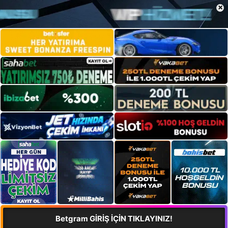
×
Betgram GİRİŞ İÇİN TIKLAYINIZ!