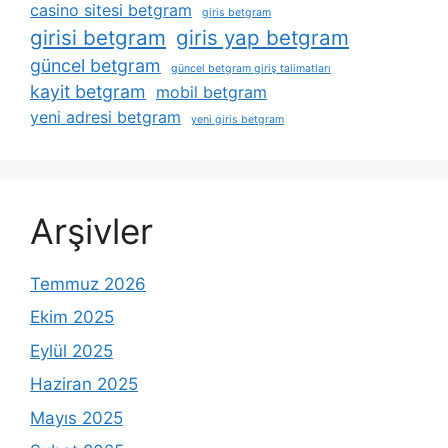
casino sitesi betgram
giris betgram
girisi betgram
giris yap betgram
güncel betgram
güncel betgram giriş talimatları
kayit betgram
mobil betgram
yeni adresi betgram
yeni giris betgram
Arşivler
Temmuz 2026
Ekim 2025
Eylül 2025
Haziran 2025
Mayıs 2025