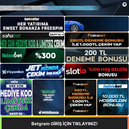
×
Betgram GİRİŞ İÇİN TIKLAYINIZ!