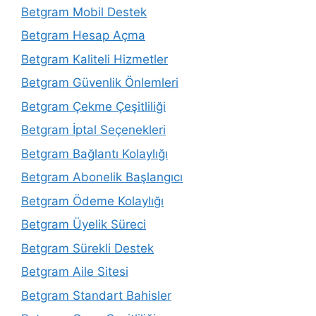
Betgram Mobil Destek
Betgram Hesap Açma
Betgram Kaliteli Hizmetler
Betgram Güvenlik Önlemleri
Betgram Çekme Çeşitliliği
Betgram İptal Seçenekleri
Betgram Bağlantı Kolaylığı
Betgram Abonelik Başlangıcı
Betgram Ödeme Kolaylığı
Betgram Üyelik Süreci
Betgram Sürekli Destek
Betgram Aile Sitesi
Betgram Standart Bahisler