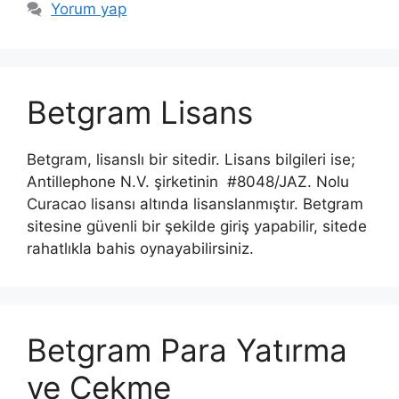
Yorum yap
Betgram Lisans
Betgram, lisanslı bir sitedir. Lisans bilgileri ise;
Antillephone N.V. şirketinin #8048/JAZ. Nolu
Curacao lisansı altında lisanslanmıştır. Betgram
sitesine güvenli bir şekilde giriş yapabilir, sitede
rahatlıkla bahis oynayabilirsiniz.
Betgram Para Yatırma
ve Çekme