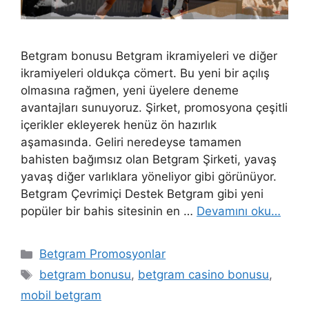
Betgram bonusu Betgram ikramiyeleri ve diğer
ikramiyeleri oldukça cömert. Bu yeni bir açılış
olmasına rağmen, yeni üyelere deneme
avantajları sunuyoruz. Şirket, promosyona çeşitli
içerikler ekleyerek henüz ön hazırlık
aşamasında. Geliri neredeyse tamamen
bahisten bağımsız olan Betgram Şirketi, yavaş
yavaş diğer varlıklara yöneliyor gibi görünüyor.
Betgram Çevrimiçi Destek Betgram gibi yeni
popüler bir bahis sitesinin en …
Devamını oku…
Kategoriler
Betgram Promosyonlar
Etiketler
betgram bonusu
,
betgram casino bonusu
,
mobil betgram