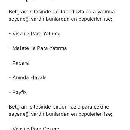
Betgram sitesinde dörtden fazla para yatırma
seçeneği vardır bunlardan en popülerleri ise;
- Visa ile Para Yatırma
- Mefete ile Para Yatırma
- Papara
- Anında Havale
- Payfix
Betgram sitesinde birden fazla para çekme
seçeneği vardır bunlardan en popülerleri ise;
- Visa ile Para Çekme