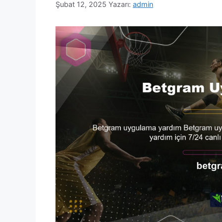
Şubat 12, 2025
Yazarı:
admin