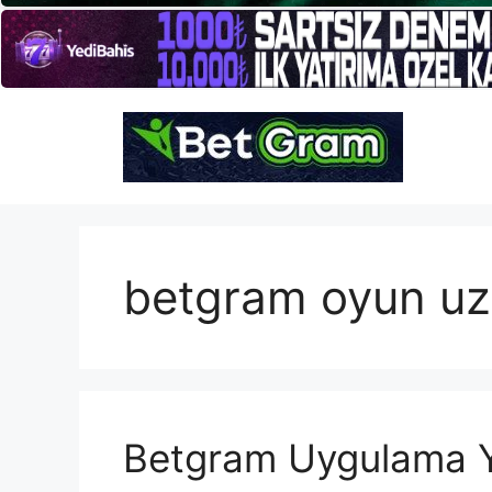
İçeriğe
atla
betgram oyun uz
Betgram Uygulama 