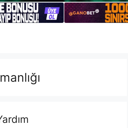
manlığı
Yardım