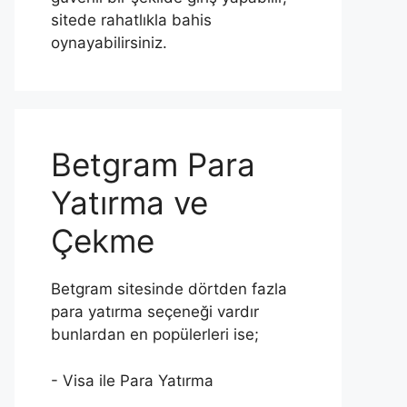
sitede rahatlıkla bahis
oynayabilirsiniz.
Betgram Para
Yatırma ve
Çekme
Betgram sitesinde dörtden fazla
para yatırma seçeneği vardır
bunlardan en popülerleri ise;
- Visa ile Para Yatırma