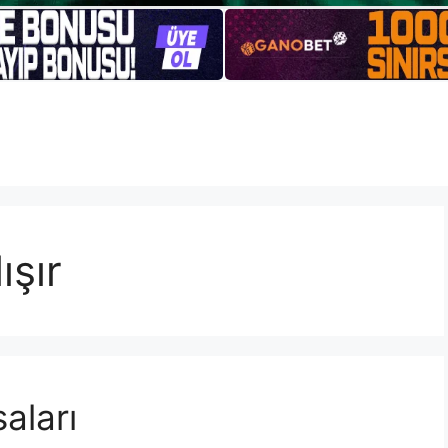
ışır
aları