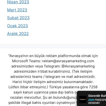
Nisan 2023
Mart 2023
Şubat 2023
Ocak 2023
Aralık 2022
"Avrasya'nın en büyük reklam platformunda olmak için
Microsoft Teams:
reklam@avrasyamarketing.com
adresimizden veya Telegram: @Avrasyamarketing
adresimizden irtibat kurabilirsiniz. (Tek iletişim
adreslerimiz teams / telegram ve mail adresimizdir.
Harici hiçbir iletişim adresimiz bulunmamaktadır.
Lütfen itibar etmeyiniz.) Türkiye yasalarına göre 7258
sayılı kanun uyarınca yasa dışı bahis oynamanın
cezaları mevcuttur. Şu an bulunduğunuz site hiç bir
şekilde illegal bahis oyunları oynatmıyor ve oynamaya