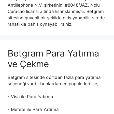
Antillephone N.V. şirketinin #8048/JAZ. Nolu
Curacao lisansı altında lisanslanmıştır. Betgram
sitesine güvenli bir şekilde giriş yapabilir, sitede
rahatlıkla bahis oynayabilirsiniz.
Betgram Para Yatırma
ve Çekme
Betgram sitesinde dörtden fazla para yatırma
seçeneği vardır bunlardan en popülerleri ise;
- Visa ile Para Yatırma
- Mefete ile Para Yatırma