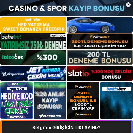
×
Betgram GİRİŞ İÇİN TIKLAYINIZ!