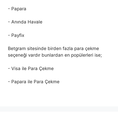
- Papara
- Anında Havale
- Payfix
Betgram sitesinde birden fazla para çekme
seçeneği vardır bunlardan en popülerleri ise;
- Visa ile Para Çekme
- Papara ile Para Çekme