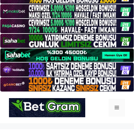
İçeriğe
atla
Menü