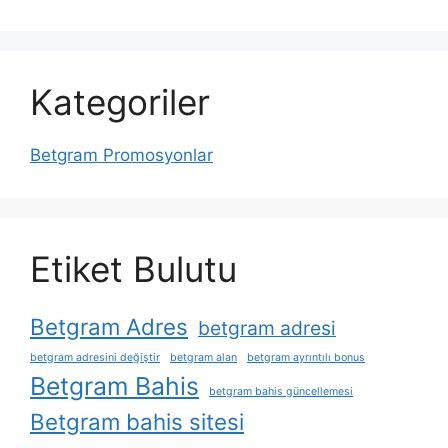
Kategoriler
Betgram Promosyonlar
Etiket Bulutu
Betgram Adres
betgram adresi
betgram adresini değiştir
betgram alan
betgram ayrıntılı bonus
Betgram Bahis
betgram bahis güncellemesi
Betgram bahis sitesi