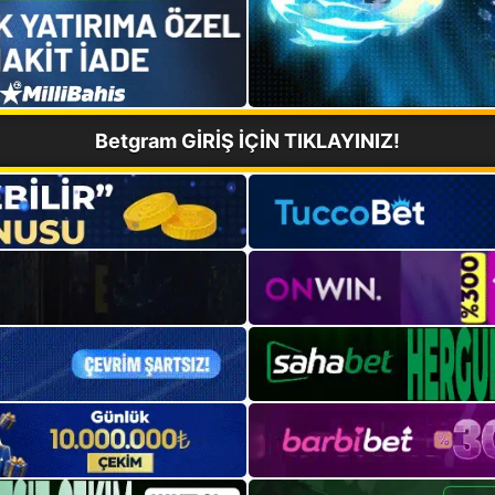
Betgram GİRİŞ İÇİN TIKLAYINIZ!