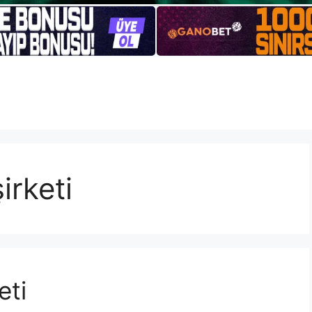
irketi
eti