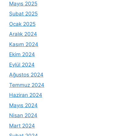
Mayıs 2025
Şubat 2025
Ocak 2025
Aralık 2024
Kasım 2024
Ekim 2024
Eylül 2024
Ağustos 2024
Temmuz 2024
Haziran 2024
Mayıs 2024
Nisan 2024
Mart 2024
Şubat 2024