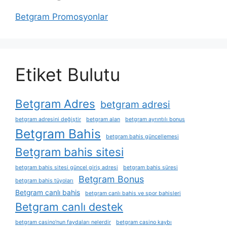
Betgram Promosyonlar
Etiket Bulutu
Betgram Adres
betgram adresi
betgram adresini değiştir
betgram alan
betgram ayrıntılı bonus
Betgram Bahis
betgram bahis güncellemesi
Betgram bahis sitesi
betgram bahis sitesi güncel giriş adresi
betgram bahis süresi
Betgram Bonus
betgram bahis tüyoları
Betgram canlı bahis
betgram canlı bahis ve spor bahisleri
Betgram canlı destek
betgram casino'nun faydaları nelerdir
betgram casino kaybı