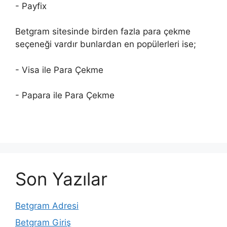
- Payfix
Betgram sitesinde birden fazla para çekme
seçeneği vardır bunlardan en popülerleri ise;
- Visa ile Para Çekme
- Papara ile Para Çekme
Son Yazılar
Betgram Adresi
Betgram Giriş