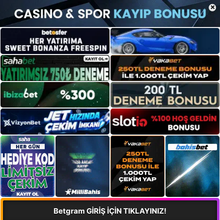
×
Betgram GİRİŞ İÇİN TIKLAYINIZ!