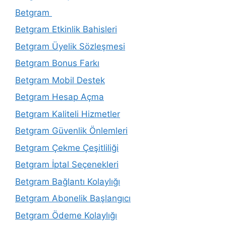
Betgram
Betgram Etkinlik Bahisleri
Betgram Üyelik Sözleşmesi
Betgram Bonus Farkı
Betgram Mobil Destek
Betgram Hesap Açma
Betgram Kaliteli Hizmetler
Betgram Güvenlik Önlemleri
Betgram Çekme Çeşitliliği
Betgram İptal Seçenekleri
Betgram Bağlantı Kolaylığı
Betgram Abonelik Başlangıcı
Betgram Ödeme Kolaylığı