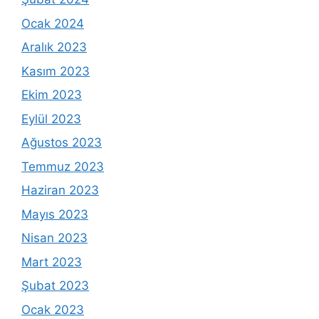
Ocak 2024
Aralık 2023
Kasım 2023
Ekim 2023
Eylül 2023
Ağustos 2023
Temmuz 2023
Haziran 2023
Mayıs 2023
Nisan 2023
Mart 2023
Şubat 2023
Ocak 2023