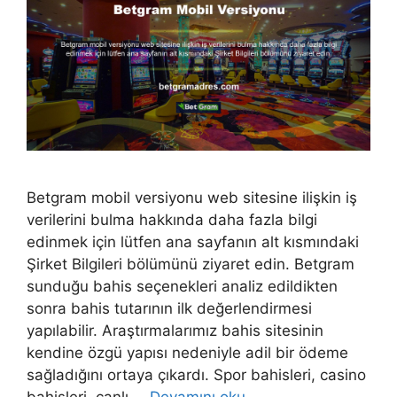
Betgram mobil versiyonu web sitesine ilişkin iş
verilerini bulma hakkında daha fazla bilgi
edinmek için lütfen ana sayfanın alt kısmındaki
Şirket Bilgileri bölümünü ziyaret edin. Betgram
sunduğu bahis seçenekleri analiz edildikten
sonra bahis tutarının ilk değerlendirmesi
yapılabilir. Araştırmalarımız bahis sitesinin
kendine özgü yapısı nedeniyle adil bir ödeme
sağladığını ortaya çıkardı. Spor bahisleri, casino