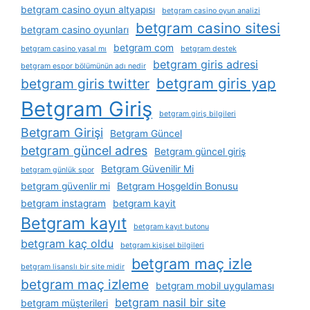
betgram casino oyun altyapısı
betgram casino oyun analizi
betgram casino sitesi
betgram casino oyunları
betgram com
betgram casino yasal mı
betgram destek
betgram giris adresi
betgram espor bölümünün adı nedir
betgram giris yap
betgram giris twitter
Betgram Giriş
betgram giriş bilgileri
Betgram Girişi
Betgram Güncel
betgram güncel adres
Betgram güncel giriş
Betgram Güvenilir Mi
betgram günlük spor
betgram güvenlir mi
Betgram Hoşgeldin Bonusu
betgram instagram
betgram kayit
Betgram kayıt
betgram kayıt butonu
betgram kaç oldu
betgram kişisel bilgileri
betgram maç izle
betgram lisanslı bir site midir
betgram maç izleme
betgram mobil uygulaması
betgram nasil bir site
betgram müşterileri