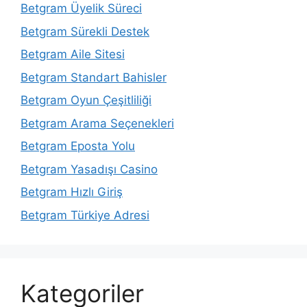
Betgram Üyelik Süreci
Betgram Sürekli Destek
Betgram Aile Sitesi
Betgram Standart Bahisler
Betgram Oyun Çeşitliliği
Betgram Arama Seçenekleri
Betgram Eposta Yolu
Betgram Yasadışı Casino
Betgram Hızlı Giriş
Betgram Türkiye Adresi
Kategoriler