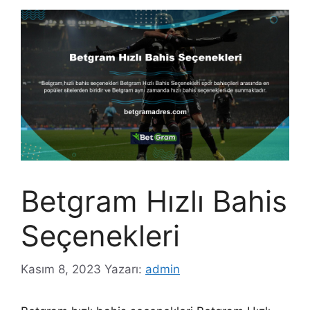
Betgram Hızlı Bahis
Seçenekleri
Kasım 8, 2023
Yazarı:
admin