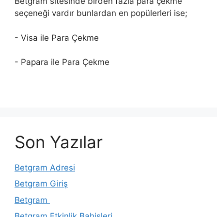
Betgram sitesinde birden fazla para çekme
seçeneği vardır bunlardan en popülerleri ise;
- Visa ile Para Çekme
- Papara ile Para Çekme
Son Yazılar
Betgram Adresi
Betgram Giriş
Betgram
Betgram Etkinlik Bahisleri