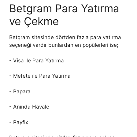
Betgram Para Yatırma
ve Çekme
Betgram sitesinde dörtden fazla para yatırma
seçeneği vardır bunlardan en popülerleri ise;
- Visa ile Para Yatırma
- Mefete ile Para Yatırma
- Papara
- Anında Havale
- Payfix