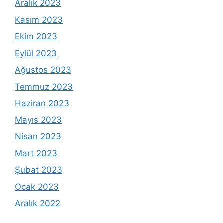
Aralık 2023
Kasım 2023
Ekim 2023
Eylül 2023
Ağustos 2023
Temmuz 2023
Haziran 2023
Mayıs 2023
Nisan 2023
Mart 2023
Şubat 2023
Ocak 2023
Aralık 2022