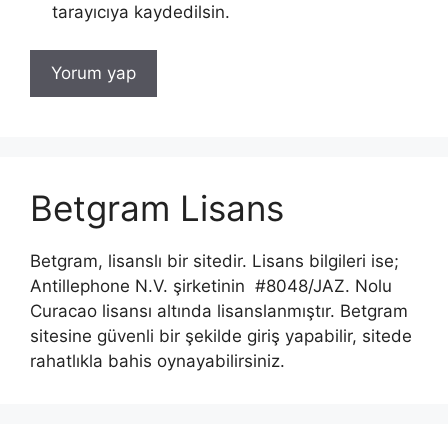
tarayıcıya kaydedilsin.
Betgram Lisans
Betgram, lisanslı bir sitedir. Lisans bilgileri ise;
Antillephone N.V. şirketinin #8048/JAZ. Nolu
Curacao lisansı altında lisanslanmıştır. Betgram
sitesine güvenli bir şekilde giriş yapabilir, sitede
rahatlıkla bahis oynayabilirsiniz.