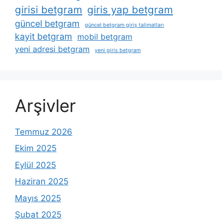
girisi betgram
giris yap betgram
güncel betgram
güncel betgram giriş talimatları
kayit betgram
mobil betgram
yeni adresi betgram
yeni giris betgram
Arşivler
Temmuz 2026
Ekim 2025
Eylül 2025
Haziran 2025
Mayıs 2025
Şubat 2025