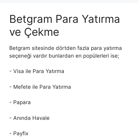
Betgram Para Yatırma
ve Çekme
Betgram sitesinde dörtden fazla para yatırma
seçeneği vardır bunlardan en popülerleri ise;
- Visa ile Para Yatırma
- Mefete ile Para Yatırma
- Papara
- Anında Havale
- Payfix