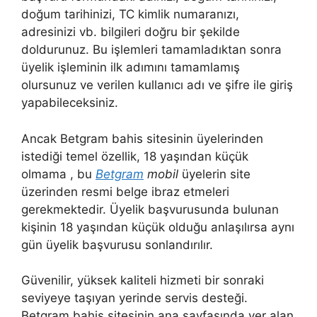
doğum tarihinizi, TC kimlik numaranızı,
adresinizi vb. bilgileri doğru bir şekilde
doldurunuz. Bu işlemleri tamamladıktan sonra
üyelik işleminin ilk adımını tamamlamış
olursunuz ve verilen kullanıcı adı ve şifre ile giriş
yapabileceksiniz.
Ancak Betgram bahis sitesinin üyelerinden
istediği temel özellik, 18 yaşından küçük
olmama , bu
Betgram
mobil
üyelerin site
üzerinden resmi belge ibraz etmeleri
gerekmektedir. Üyelik başvurusunda bulunan
kişinin 18 yaşından küçük olduğu anlaşılırsa aynı
gün üyelik başvurusu sonlandırılır.
Güvenilir, yüksek kaliteli hizmeti bir sonraki
seviyeye taşıyan yerinde servis desteği.
Betgram bahis sitesinin ana sayfasında yer alan