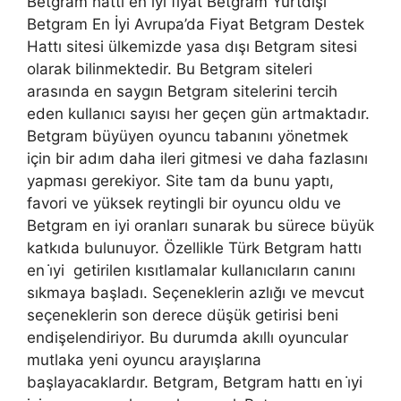
Betgram hattı en i̇yi fiyat Betgram Yurtdışı
Betgram En İyi Avrupa’da Fiyat Betgram Destek
Hattı sitesi ülkemizde yasa dışı Betgram sitesi
olarak bilinmektedir. Bu Betgram siteleri
arasında en saygın Betgram sitelerini tercih
eden kullanıcı sayısı her geçen gün artmaktadır.
Betgram büyüyen oyuncu tabanını yönetmek
için bir adım daha ileri gitmesi ve daha fazlasını
yapması gerekiyor. Site tam da bunu yaptı,
favori ve yüksek reytingli bir oyuncu oldu ve
Betgram en iyi oranları sunarak bu sürece büyük
katkıda bulunuyor. Özellikle Türk Betgram hattı
en i̇yi getirilen kısıtlamalar kullanıcıların canını
sıkmaya başladı. Seçeneklerin azlığı ve mevcut
seçeneklerin son derece düşük getirisi beni
endişelendiriyor. Bu durumda akıllı oyuncular
mutlaka yeni oyuncu arayışlarına
başlayacaklardır. Betgram, Betgram hattı en i̇yi