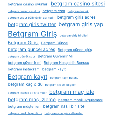
betgram casino sitesi
betgram casino oyunları
betgram com
betgram casino yasal mı
betgram destek
betgram giris adresi
betgram espor bölümünün adı nedir
betgram giris yap
betgram giris twitter
Betgram Giriş
betgram giriş bilgileri
Betgram Girişi
Betgram Güncel
betgram güncel adres
Betgram güncel giriş
Betgram Güvenilir Mi
betgram günlük spor
betgram güvenlir mi
Betgram Hoşgeldin Bonusu
betgram instagram
betgram kayit
Betgram kayıt
betgram kayıt butonu
betgram kaç oldu
betgram kişisel bilgileri
betgram maç izle
betgram lisanslı bir site midir
betgram maç izleme
betgram mobil uygulaması
betgram nasil bir site
betgram müşterileri
betgram nasıl ulaşabilirim
betgram oyun, güncellemeler