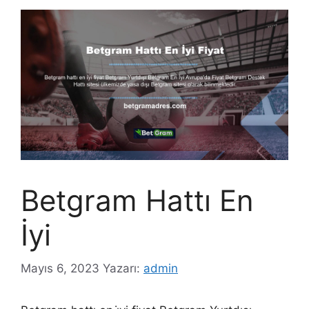
Betgram Hattı En
İyi
Mayıs 6, 2023
Yazarı:
admin