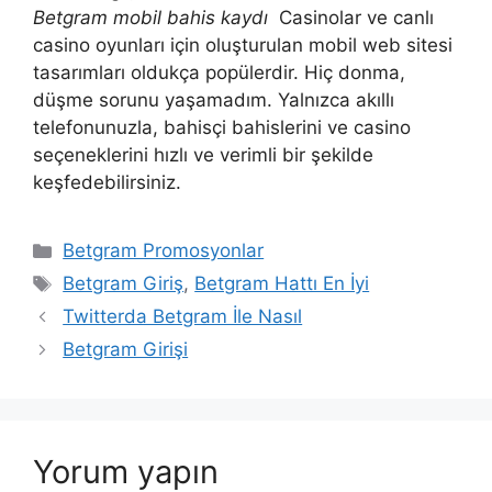
Betgram mobil bahis kaydı
Casinolar ve canlı
casino oyunları için oluşturulan mobil web sitesi
tasarımları oldukça popülerdir. Hiç donma,
düşme sorunu yaşamadım. Yalnızca akıllı
telefonunuzla, bahisçi bahislerini ve casino
seçeneklerini hızlı ve verimli bir şekilde
keşfedebilirsiniz.
Kategoriler
Betgram Promosyonlar
Etiketler
Betgram Giriş
,
Betgram Hattı En İyi
Twitterda Betgram İle Nasıl
Betgram Girişi
Yorum yapın