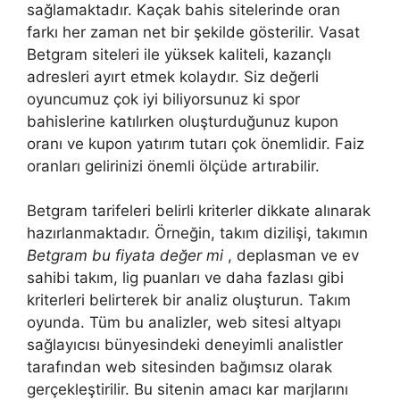
sağlamaktadır. Kaçak bahis sitelerinde oran
farkı her zaman net bir şekilde gösterilir. Vasat
Betgram siteleri ile yüksek kaliteli, kazançlı
adresleri ayırt etmek kolaydır. Siz değerli
oyuncumuz çok iyi biliyorsunuz ki spor
bahislerine katılırken oluşturduğunuz kupon
oranı ve kupon yatırım tutarı çok önemlidir. Faiz
oranları gelirinizi önemli ölçüde artırabilir.
Betgram tarifeleri belirli kriterler dikkate alınarak
hazırlanmaktadır. Örneğin, takım dizilişi, takımın
Betgram bu fiyata değer mi
, deplasman ve ev
sahibi takım, lig puanları ve daha fazlası gibi
kriterleri belirterek bir analiz oluşturun. Takım
oyunda. Tüm bu analizler, web sitesi altyapı
sağlayıcısı bünyesindeki deneyimli analistler
tarafından web sitesinden bağımsız olarak
gerçekleştirilir. Bu sitenin amacı kar marjlarını