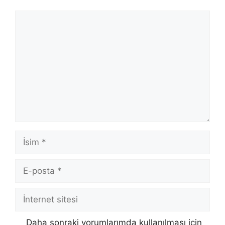
Yorum
İsim
E-
posta
İnternet
sitesi
Daha sonraki yorumlarımda kullanılması için