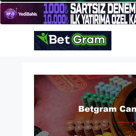
İçeriğe
atla