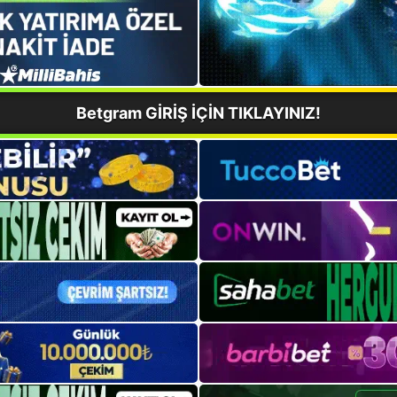
Betgram GİRİŞ İÇİN TIKLAYINIZ!