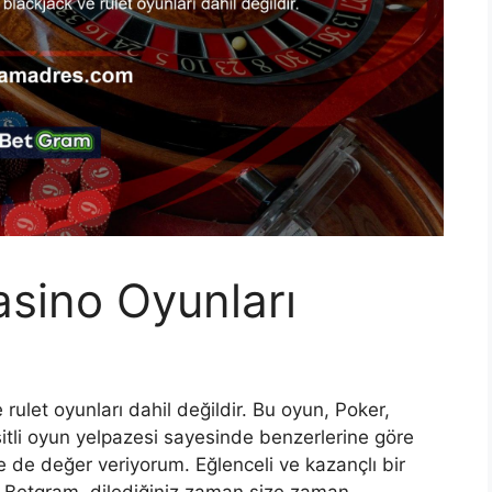
sino Oyunları
rulet oyunları dahil değildir. Bu oyun, Poker,
itli oyun yelpazesi sayesinde benzerlerine göre
ze de değer veriyorum. Eğlenceli ve kazançlı bir
n Betgram, dilediğiniz zaman size zaman