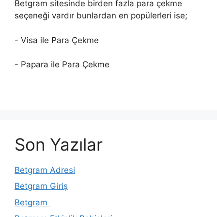
Betgram sitesinde birden fazla para çekme
seçeneği vardır bunlardan en popülerleri ise;
- Visa ile Para Çekme
- Papara ile Para Çekme
Son Yazılar
Betgram Adresi
Betgram Giriş
Betgram