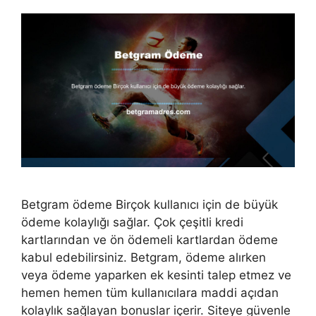
Betgram ödeme Birçok kullanıcı için de büyük
ödeme kolaylığı sağlar. Çok çeşitli kredi
kartlarından ve ön ödemeli kartlardan ödeme
kabul edebilirsiniz. Betgram, ödeme alırken
veya ödeme yaparken ek kesinti talep etmez ve
hemen hemen tüm kullanıcılara maddi açıdan
kolaylık sağlayan bonuslar içerir. Siteye güvenle