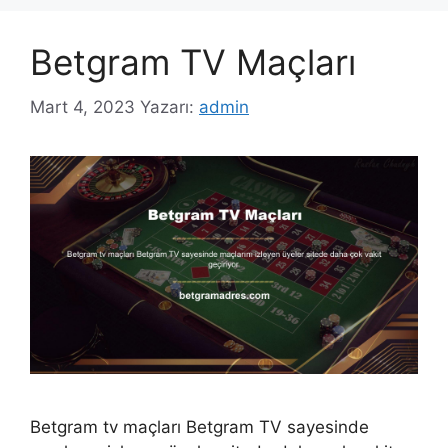
Betgram TV Maçları
Mart 4, 2023
Yazarı:
admin
Betgram tv maçları Betgram TV sayesinde