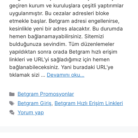
geçiren kurum ve kuruluşlara çeşitli yaptırımlar
uygulanmıştır. Bu cezalar adresleri bloke
etmekle başlar. Betgram adresi engellenirse,
kesinlikle yeni bir adres alacaktır. Bu durumda
hemen bağlanamayabilirsiniz. Sitemizi
bulduğunuza sevindim. Tüm düzenlemeler
yapıldıktan sonra orada Betgram hızlı erişim
linkleri ve URL’yi sağladığımız için hemen
bağlanabileceksiniz. Yani buradaki URL’ye
tıklamak sizi …
Devamını oku…
Kategoriler
Betgram Promosyonlar
Etiketler
Betgram Giriş
,
Betgram Hızlı Erişim Linkleri
Yorum yap