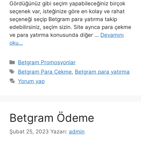
Gördüğünüz gibi seçim yapabileceğiniz birçok
seçenek var, isteğinize göre en kolay ve rahat
seçeneği seçip Betgram para yatırma takip
edebilirsiniz, seçim sizin. Site ayrıca para çekme
ve para yatırma konusunda diğer …
Devamını
oku…
Kategoriler
Betgram Promosyonlar
Etiketler
Betgram Para Çekme
,
Betgram para yatırma
Yorum yap
Betgram Ödeme
Şubat 25, 2023
Yazarı:
admin