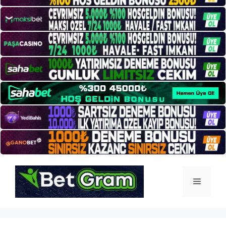
İçeriğe
atla
Menü