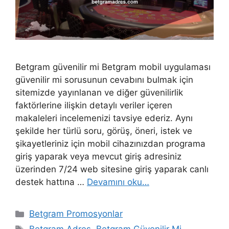
Betgram güvenilir mi Betgram mobil uygulaması
güvenilir mi sorusunun cevabını bulmak için
sitemizde yayınlanan ve diğer güvenilirlik
faktörlerine ilişkin detaylı veriler içeren
makaleleri incelemenizi tavsiye ederiz. Aynı
şekilde her türlü soru, görüş, öneri, istek ve
şikayetleriniz için mobil cihazınızdan programa
giriş yaparak veya mevcut giriş adresiniz
üzerinden 7/24 web sitesine giriş yaparak canlı
destek hattına …
Devamını oku…
Kategoriler
Betgram Promosyonlar
Etiketler