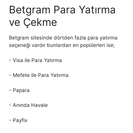
Betgram Para Yatırma
ve Çekme
Betgram sitesinde dörtden fazla para yatırma
seçeneği vardır bunlardan en popülerleri ise;
- Visa ile Para Yatırma
- Mefete ile Para Yatırma
- Papara
- Anında Havale
- Payfix