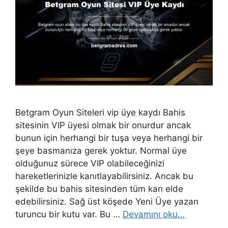
Betgram Oyun Siteleri vip üye kaydı Bahis
sitesinin VIP üyesi olmak bir onurdur ancak
bunun için herhangi bir tuşa veya herhangi bir
şeye basmanıza gerek yoktur. Normal üye
olduğunuz sürece VIP olabileceğinizi
hareketlerinizle kanıtlayabilirsiniz. Ancak bu
şekilde bu bahis sitesinden tüm karı elde
edebilirsiniz. Sağ üst köşede Yeni Üye yazan
turuncu bir kutu var. Bu …
Devamını oku…