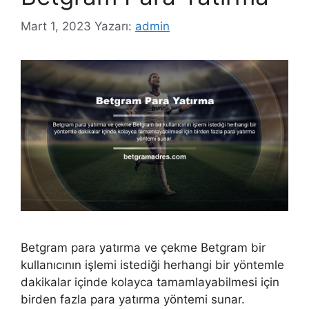
Mart 1, 2023
Yazarı:
admin
Betgram para yatırma ve çekme Betgram bir
kullanıcının işlemi istediği herhangi bir yöntemle
dakikalar içinde kolayca tamamlayabilmesi için
birden fazla para yatırma yöntemi sunar.