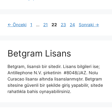
Sayfa
Sayfa
Sayfa
Sayfa
Sayfa
←
Önceki
1
…
21
22
23
24
Sonraki
→
Betgram Lisans
Betgram, lisanslı bir sitedir. Lisans bilgileri ise;
Antillephone N.V. şirketinin #8048/JAZ. Nolu
Curacao lisansı altında lisanslanmıştır. Betgram
sitesine güvenli bir şekilde giriş yapabilir, sitede
rahatlıkla bahis oynayabilirsiniz.