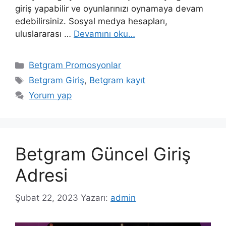
giriş yapabilir ve oyunlarınızı oynamaya devam
edebilirsiniz. Sosyal medya hesapları,
uluslararası …
Devamını oku…
Kategoriler
Betgram Promosyonlar
Etiketler
Betgram Giriş
,
Betgram kayıt
Yorum yap
Betgram Güncel Giriş
Adresi
Şubat 22, 2023
Yazarı:
admin