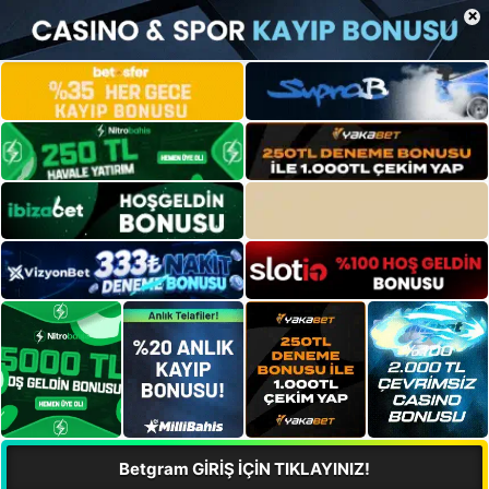
×
Betgram GİRİŞ İÇİN TIKLAYINIZ!