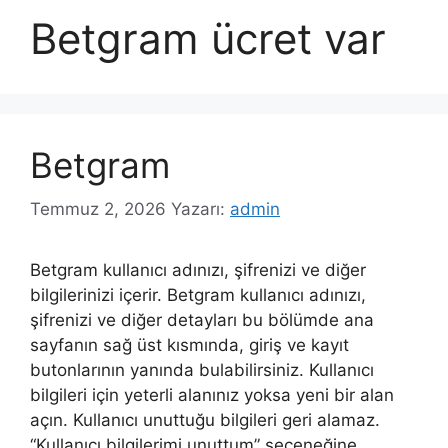
Betgram ücret var
Betgram
Temmuz 2, 2026
Yazarı:
admin
Betgram kullanıcı adınızı, şifrenizi ve diğer
bilgilerinizi içerir. Betgram kullanıcı adınızı,
şifrenizi ve diğer detayları bu bölümde ana
sayfanın sağ üst kısmında, giriş ve kayıt
butonlarının yanında bulabilirsiniz. Kullanıcı
bilgileri için yeterli alanınız yoksa yeni bir alan
açın. Kullanıcı unuttuğu bilgileri geri alamaz.
“Kullanıcı bilgilerimi unuttum” seçeneğine