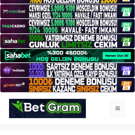
İçeriğe
atla
Menü