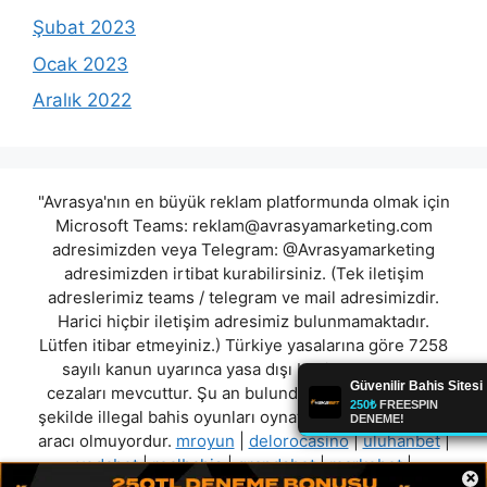
Şubat 2023
Ocak 2023
Aralık 2022
"Avrasya'nın en büyük reklam platformunda olmak için
Microsoft Teams:
reklam@avrasyamarketing.com
adresimizden veya Telegram: @Avrasyamarketing
adresimizden irtibat kurabilirsiniz. (Tek iletişim
adreslerimiz teams / telegram ve mail adresimizdir.
Harici hiçbir iletişim adresimiz bulunmamaktadır.
Lütfen itibar etmeyiniz.) Türkiye yasalarına göre 7258
sayılı kanun uyarınca yasa dışı bahis oynamanın
cezaları mevcuttur. Şu an bulunduğunuz site hiç bir
şekilde illegal bahis oyunları oynatmıyor ve oynamaya
aracı olmuyordur.
mroyun
|
delorocasino
|
uluhanbet
|
yodabet
|
realbahis
|
grandsbet
|
markobet
|
×