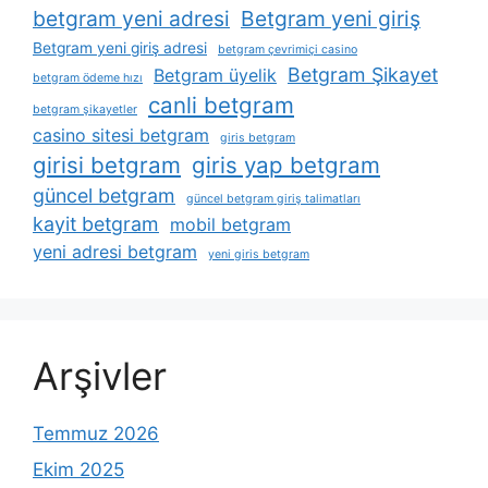
betgram yeni adresi
Betgram yeni giriş
Betgram yeni giriş adresi
betgram çevrimiçi casino
Betgram Şikayet
Betgram üyelik
betgram ödeme hızı
canli betgram
betgram şikayetler
casino sitesi betgram
giris betgram
girisi betgram
giris yap betgram
güncel betgram
güncel betgram giriş talimatları
kayit betgram
mobil betgram
yeni adresi betgram
yeni giris betgram
Arşivler
Temmuz 2026
Ekim 2025