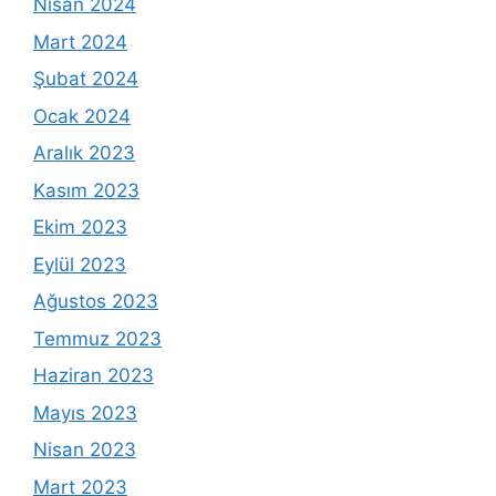
Nisan 2024
Mart 2024
Şubat 2024
Ocak 2024
Aralık 2023
Kasım 2023
Ekim 2023
Eylül 2023
Ağustos 2023
Temmuz 2023
Haziran 2023
Mayıs 2023
Nisan 2023
Mart 2023