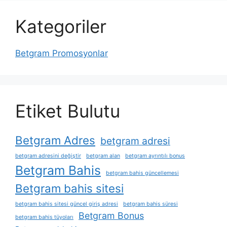
Kategoriler
Betgram Promosyonlar
Etiket Bulutu
Betgram Adres
betgram adresi
betgram adresini değiştir
betgram alan
betgram ayrıntılı bonus
Betgram Bahis
betgram bahis güncellemesi
Betgram bahis sitesi
betgram bahis sitesi güncel giriş adresi
betgram bahis süresi
Betgram Bonus
betgram bahis tüyoları