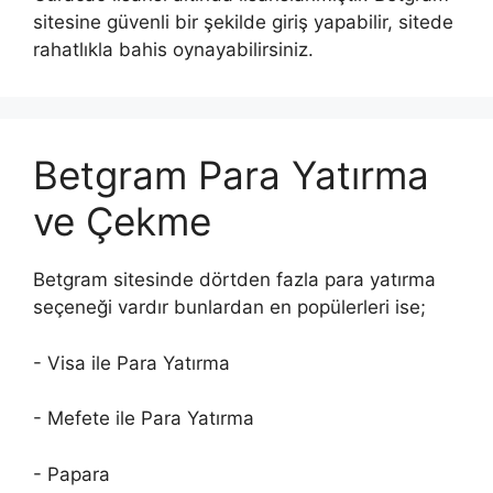
sitesine güvenli bir şekilde giriş yapabilir, sitede
rahatlıkla bahis oynayabilirsiniz.
Betgram Para Yatırma
ve Çekme
Betgram sitesinde dörtden fazla para yatırma
seçeneği vardır bunlardan en popülerleri ise;
- Visa ile Para Yatırma
- Mefete ile Para Yatırma
- Papara