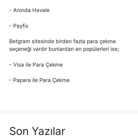
- Anında Havale
- Payfix
Betgram sitesinde birden fazla para çekme
seçeneği vardır bunlardan en popülerleri ise;
- Visa ile Para Çekme
- Papara ile Para Çekme
Son Yazılar