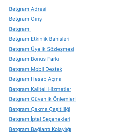
Betgram Adresi
Betgram Giriş
Betgram
Betgram Etkinlik Bahisleri
Betgram Üyelik Sözleşmesi
Betgram Bonus Farkı
Betgram Mobil Destek
Betgram Hesap Açma
Betgram Kaliteli Hizmetler
Betgram Güvenlik Önlemleri
Betgram Çekme Çeşitliliği
Betgram İptal Seçenekleri
Betgram Bağlantı Kolaylığı