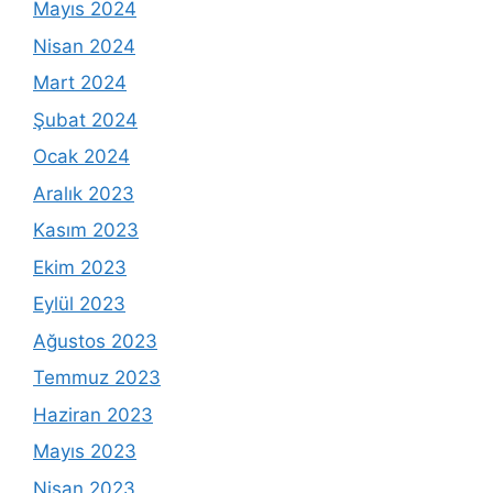
Mayıs 2024
Nisan 2024
Mart 2024
Şubat 2024
Ocak 2024
Aralık 2023
Kasım 2023
Ekim 2023
Eylül 2023
Ağustos 2023
Temmuz 2023
Haziran 2023
Mayıs 2023
Nisan 2023