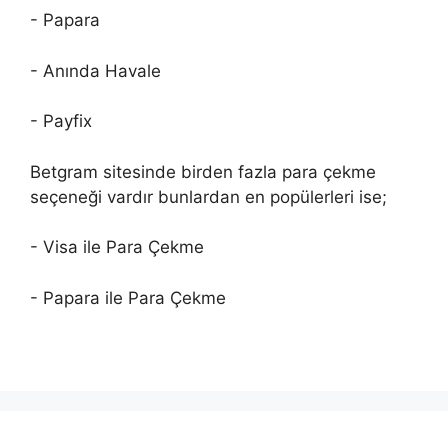
- Papara
- Anında Havale
- Payfix
Betgram sitesinde birden fazla para çekme
seçeneği vardır bunlardan en popülerleri ise;
- Visa ile Para Çekme
- Papara ile Para Çekme