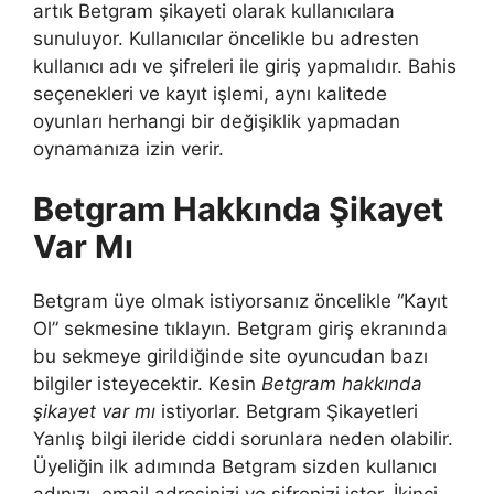
artık Betgram şikayeti olarak kullanıcılara
sunuluyor. Kullanıcılar öncelikle bu adresten
kullanıcı adı ve şifreleri ile giriş yapmalıdır. Bahis
seçenekleri ve kayıt işlemi, aynı kalitede
oyunları herhangi bir değişiklik yapmadan
oynamanıza izin verir.
Betgram Hakkında Şikayet
Var Mı
Betgram üye olmak istiyorsanız öncelikle “Kayıt
Ol” sekmesine tıklayın. Betgram giriş ekranında
bu sekmeye girildiğinde site oyuncudan bazı
bilgiler isteyecektir. Kesin
Betgram hakkında
şikayet var mı
istiyorlar. Betgram Şikayetleri
Yanlış bilgi ileride ciddi sorunlara neden olabilir.
Üyeliğin ilk adımında Betgram sizden kullanıcı