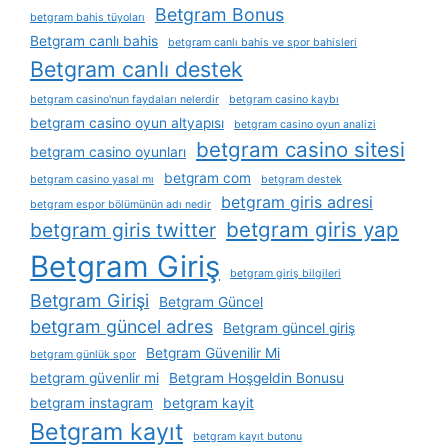
Betgram Bonus
betgram bahis tüyoları
Betgram canlı bahis
betgram canlı bahis ve spor bahisleri
Betgram canlı destek
betgram casino'nun faydaları nelerdir
betgram casino kaybı
betgram casino oyun altyapısı
betgram casino oyun analizi
betgram casino sitesi
betgram casino oyunları
betgram com
betgram casino yasal mı
betgram destek
betgram giris adresi
betgram espor bölümünün adı nedir
betgram giris yap
betgram giris twitter
Betgram Giriş
betgram giriş bilgileri
Betgram Girişi
Betgram Güncel
betgram güncel adres
Betgram güncel giriş
Betgram Güvenilir Mi
betgram günlük spor
betgram güvenlir mi
Betgram Hoşgeldin Bonusu
betgram instagram
betgram kayit
Betgram kayıt
betgram kayıt butonu