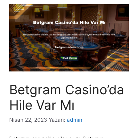
Betgram Casino’da
Hile Var Mı
Nisan 22, 2023
Yazarı:
admin