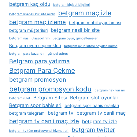
betgram kaç oldu
betgram kişisel bilgileri
betgram maç izle
betgram lisanslı bir site midir
betgram maç izleme
betgram mobil uygulaması
betgram nasil bir site
betgram müşterileri
betgram nasıl ulaşabilirim
betgram oyun, güncellemeler
Betgram oyun seçenekleri
betgram oyun sitesi hayatta kalma
betgram para kazandırır güncel adres
Betgram para yatırma
Betgram Para Çekme
betgram promosyon
betgram promosyon kodu
betgram risk var mı
Betgram Sitesi
Betgram slot oyunları
betgram rulet
Betgram spor bahisleri
betgram spor bahis oranları
betgram tv
betgram tv canli maç
betgram telegram
betgram tv canli maç izle
betgram tv izle
betgram twitter
betgram tv tüm profesyonel hizmetleri